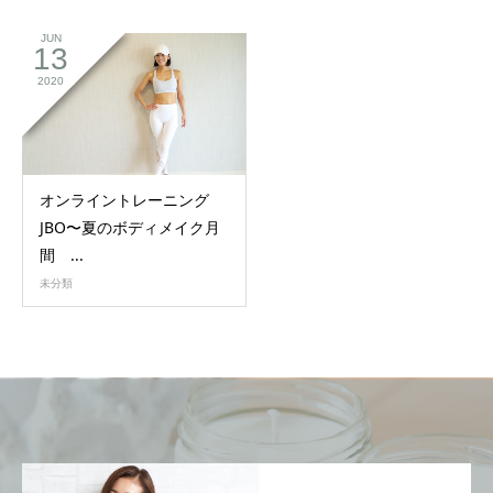
JUN
13
2020
オンライントレーニング
JBO〜夏のボディメイク月
間 ...
未分類