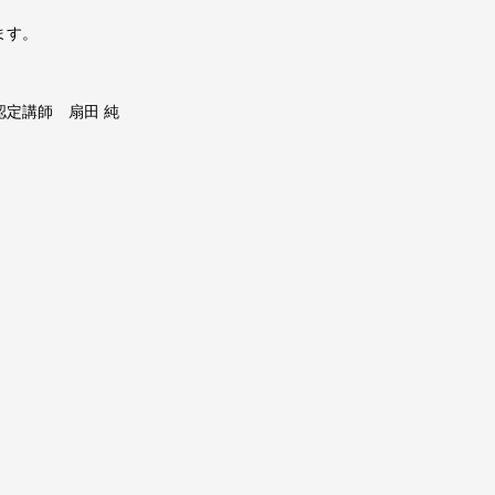
ます。
定講師 扇田 純